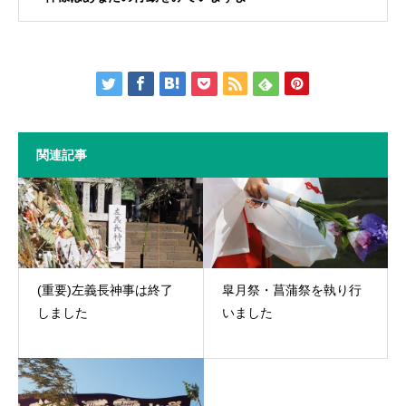
関連記事
(重要)左義長神事は終了
皐月祭・菖蒲祭を執り行
しました
いました