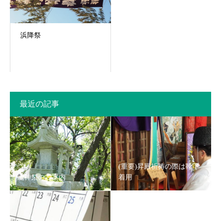
浜降祭
最近の記事
(重要)昇殿祈祷の際は靴下
龍神祭のご案内
着用